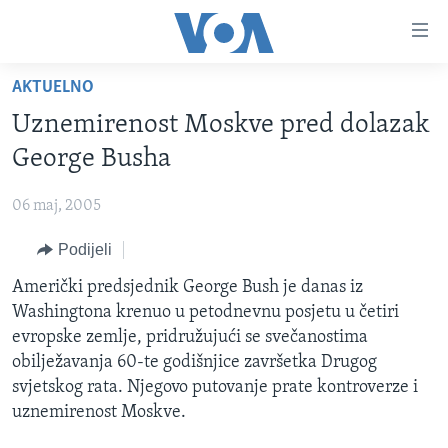
Linkovi
Pređi
na
AKTUELNO
glavni
TV PROGRAM
sadržaj
Uznemirenost Moskve pred dolazak
VIDEO
Pređi
George Busha
na
FOTOGRAFIJE DANA
glavnu
06 maj, 2005
VIJESTI
navigaciju
Idi
Podijeli
NAUKA I TEHNOLOGIJA
SJEDINJENE AMERIČKE DRŽAVE
na
SPECIJALNI PROJEKTI
Američki predsjednik George Bush je danas iz
BOSNA I HERCEGOVINA
pretragu
Washingtona krenuo u petodnevnu posjetu u četiri
KORUPCIJA
SVIJET
evropske zemlje, pridružujući se svečanostima
SLOBODA MEDIJA
obilježavanja 60-te godišnjice završetka Drugog
svjetskog rata. Njegovo putovanje prate kontroverze i
ŽENSKA STRANA
uznemirenost Moskve.
IZBJEGLIČKA STRANA