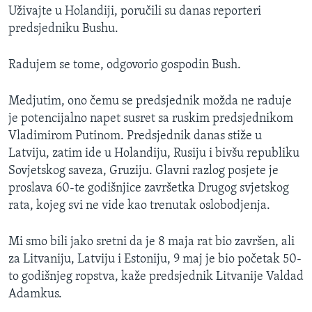
Uživajte u Holandiji, poručili su danas reporteri
MAGAZIN
predsjedniku Bushu.
O GLASU AMERIKE
Radujem se tome, odgovorio gospodin Bush.
Learning English
Medjutim, ono čemu se predsjednik možda ne raduje
PRATITE NAS
je potencijalno napet susret sa ruskim predsjednikom
Vladimirom Putinom. Predsjednik danas stiže u
Latviju, zatim ide u Holandiju, Rusiju i bivšu republiku
Sovjetskog saveza, Gruziju. Glavni razlog posjete je
Jezici
proslava 60-te godišnjice završetka Drugog svjetskog
rata, kojeg svi ne vide kao trenutak oslobodjenja.
Mi smo bili jako sretni da je 8 maja rat bio završen, ali
za Litvaniju, Latviju i Estoniju, 9 maj je bio početak 50-
to godišnjeg ropstva, kaže predsjednik Litvanije Valdad
Adamkus.