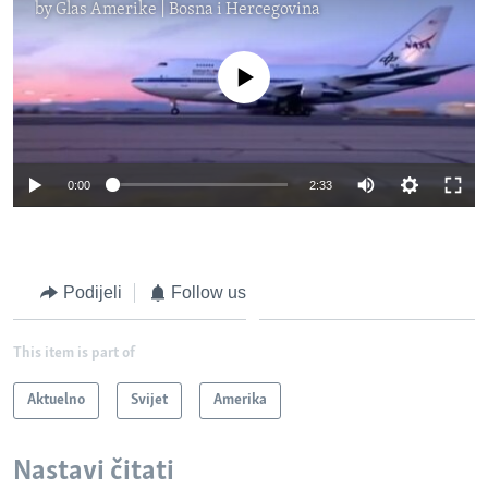
by
Glas Amerike | Bosna i Hercegovina
No media source currently available
0:00
2:33
Podijeli
Follow us
This item is part of
Aktuelno
Svijet
Amerika
Nastavi čitati