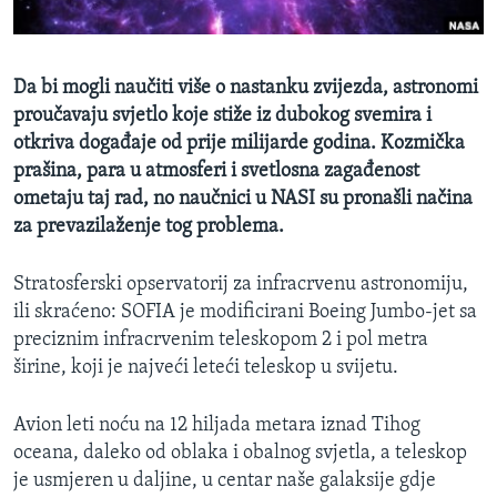
MAGAZIN
O GLASU AMERIKE
Da bi mogli naučiti više o nastanku zvijezda, astronomi
proučavaju svjetlo koje stiže iz dubokog svemira i
Learning English
otkriva događaje od prije milijarde godina. Kozmička
prašina, para u atmosferi i svetlosna zagađenost
PRATITE NAS
ometaju taj rad, no naučnici u NASI su pronašli načina
za prevazilaženje tog problema.
Jezici
Stratosferski opservatorij za infracrvenu astronomiju,
ili skraćeno: SOFIA je modificirani Boeing Jumbo-jet sa
preciznim infracrvenim teleskopom 2 i pol metra
širine, koji je najveći leteći teleskop u svijetu.
Avion leti noću na 12 hiljada metara iznad Tihog
oceana, daleko od oblaka i obalnog svjetla, a teleskop
je usmjeren u daljine, u centar naše galaksije gdje