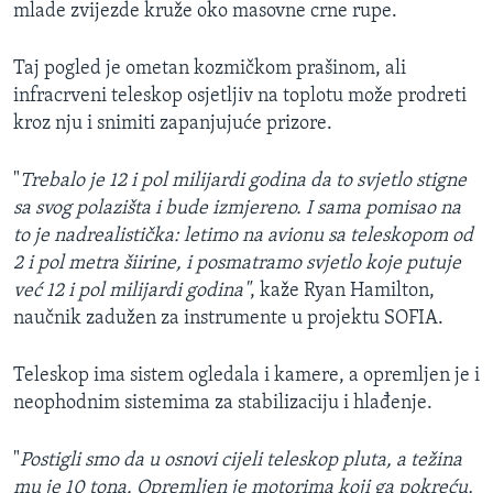
mlade zvijezde kruže oko masovne crne rupe.
Taj pogled je ometan kozmičkom prašinom, ali
infracrveni teleskop osjetljiv na toplotu može prodreti
kroz nju i snimiti zapanjujuće prizore.
"
Trebalo je 12 i pol milijardi godina da to svjetlo stigne
sa svog polazišta i bude izmjereno. I sama pomisao na
to je nadrealistička: letimo na avionu sa teleskopom od
2 i pol metra šiirine, i posmatramo svjetlo koje putuje
već 12 i pol milijardi godina"
, kaže Ryan Hamilton,
naučnik zadužen za instrumente u projektu SOFIA.
Teleskop ima sistem ogledala i kamere, a opremljen je i
neophodnim sistemima za stabilizaciju i hlađenje.
"
Postigli smo da u osnovi cijeli teleskop pluta, a težina
mu je 10 tona. Opremljen je motorima koji ga pokreću,