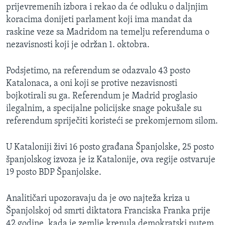
prijevremenih izbora i rekao da će odluku o daljnjim
koracima donijeti parlament koji ima mandat da
raskine veze sa Madridom na temelju referenduma o
nezavisnosti koji je održan 1. oktobra.
Podsjetimo, na referendum se odazvalo 43 posto
Katalonaca, a oni koji se protive nezavisnosti
bojkotirali su ga. Referendum je Madrid proglasio
ilegalnim, a specijalne policijske snage pokušale su
referendum spriječiti koristeći se prekomjernom silom.
U Kataloniji živi 16 posto građana Španjolske, 25 posto
španjolskog izvoza je iz Katalonije, ova regije ostvaruje
19 posto BDP Španjolske.
Analitičari upozoravaju da je ovo najteža kriza u
Španjolskoj od smrti diktatora Franciska Franka prije
42 godine, kada je zemlje krenula demokratski putem.