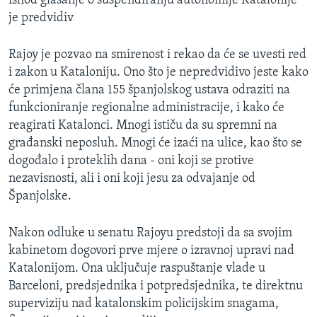
ishod glasanje o suspendiranju autonomije Katalonije
je predvidiv
Rajoy je pozvao na smirenost i rekao da će se uvesti red
i zakon u Kataloniju. Ono što je nepredvidivo jeste kako
će primjena člana 155 španjolskog ustava odraziti na
funkcioniranje regionalne administracije, i kako će
reagirati Katalonci. Mnogi ističu da su spremni na
građanski neposluh. Mnogi će izaći na ulice, kao što se
dogođalo i proteklih dana - oni koji se protive
nezavisnosti, ali i oni koji jesu za odvajanje od
Španjolske.
Nakon odluke u senatu Rajoyu predstoji da sa svojim
kabinetom dogovori prve mjere o izravnoj upravi nad
Katalonijom. Ona uključuje raspuštanje vlade u
Barceloni, predsjednika i potpredsjednika, te direktnu
superviziju nad katalonskim policijskim snagama,