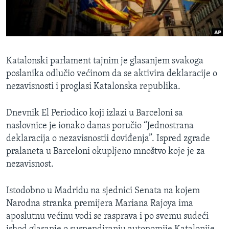
MAGAZIN
O GLASU AMERIKE
Learning English
Katalonski parlament tajnim je glasanjem svakoga
poslanika odlučio većinom da se aktivira deklaracije o
PRATITE NAS
nezavisnosti i proglasi Katalonska republika.
Dnevnik El Periodico koji izlazi u Barceloni sa
naslovnice je ionako danas poručio “Jednostrana
Jezici
deklaracija o nezavisnostii doviđenja”. Ispred zgrade
pralaneta u Barceloni okupljeno mnoštvo koje je za
nezavisnost.
Istodobno u Madridu na sjednici Senata na kojem
Narodna stranka premijera Mariana Rajoya ima
aposlutnu većinu vodi se rasprava i po svemu sudeći