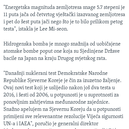
"Energetska magnituda zemljotresa snage 5.7 stepeni je
11 puta jača od četvrtog vještački izazvanog zemljotresa
i pet do šest puta jači nego što je to bilo prilikom petog
testa", istakla je Lee Mi-seon.
Hidrogenska bomba je mnogo snažnija od uobičajene
atomske bombe poput one koja su Sjedinjene Države
bacile na Japan na kraju Drugog svjetskog rata.
"Današnji nuklerani test Demokratske Narodne
Republike Sjeverne Koreje je čin za izuzetno žaljenje.
Ovaj novi test koji je uslijedio nakon još dva testa u
2016, i šesti od 2006, u potpunosti je u suprotnosti za
ponovljnim zahtjevima međunarodne zajednice.
Snažno apelujem na Sjevernu Koreju da u potpunosti
primijeni sve relevenantne rezolucije Vijeća sigurnosti
UN-a i IAEA", poručio je generalni direktor