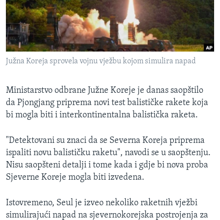
MAGAZIN
O GLASU AMERIKE
Learning English
Južna Koreja sprovela vojnu vježbu kojom simulira napad
PRATITE NAS
Ministarstvo odbrane Južne Koreje je danas saopštilo
da Pjongjang priprema novi test balističke rakete koja
bi mogla biti i interkontinentalna balistička raketa.
Jezici
"Detektovani su znaci da se Severna Koreja priprema
ispaliti novu balističku raketu", navodi se u saopštenju.
Nisu saopšteni detalji i tome kada i gdje bi nova proba
Sjeverne Koreje mogla biti izvedena.
Istovremeno, Seul je izveo nekoliko raketnih vježbi
simulirajući napad na sjevernokorejska postrojenja za