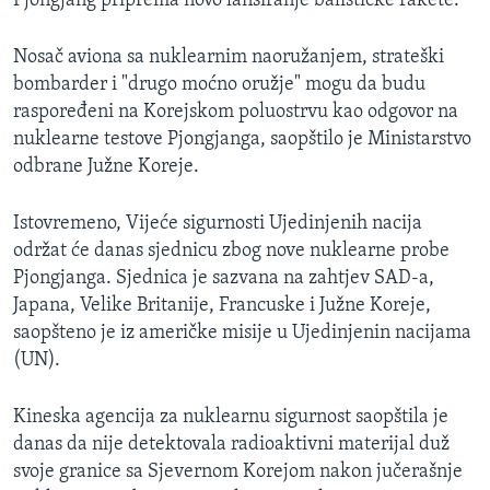
Pjongjang priprema novo lansiranje balističke rakete.
Nosač aviona sa nuklearnim naoružanjem, strateški
bombarder i "drugo moćno oružje" mogu da budu
raspoređeni na Korejskom poluostrvu kao odgovor na
nuklearne testove Pjongjanga, saopštilo je Ministarstvo
odbrane Južne Koreje.
Istovremeno, Vijeće sigurnosti Ujedinjenih nacija
održat će danas sjednicu zbog nove nuklearne probe
Pjongjanga. Sjednica je sazvana na zahtjev SAD-a,
Japana, Velike Britanije, Francuske i Južne Koreje,
saopšteno je iz američke misije u Ujedinjenin nacijama
(UN).
Kineska agencija za nuklearnu sigurnost saopštila je
danas da nije detektovala radioaktivni materijal duž
svoje granice sa Sjevernom Korejom nakon jučerašnje