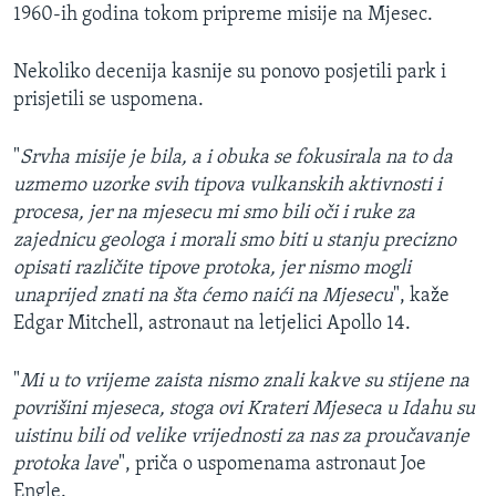
1960-ih godina tokom pripreme misije na Mjesec.
Nekoliko decenija kasnije su ponovo posjetili park i
prisjetili se uspomena.
"
Srvha misije je bila, a i obuka se fokusirala na to da
uzmemo uzorke svih tipova vulkanskih aktivnosti i
procesa, jer na mjesecu mi smo bili oči i ruke za
zajednicu geologa i morali smo biti u stanju precizno
opisati različite tipove protoka, jer nismo mogli
unaprijed znati na šta ćemo naići na Mjesecu
", kaže
Edgar Mitchell, astronaut na letjelici Apollo 14.
"
Mi u to vrijeme zaista nismo znali kakve su stijene na
povrišini mjeseca, stoga ovi Krateri Mjeseca u Idahu su
uistinu bili od velike vrijednosti za nas za proučavanje
protoka lave
", priča o uspomenama astronaut Joe
Engle.