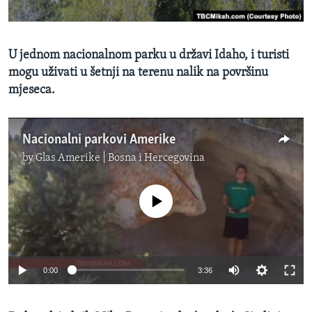
MAGAZIN
O GLASU AMERIKE
U jednom nacionalnom parku u državi Idaho, i turisti
mogu uživati u šetnji na terenu nalik na površinu
Learning English
mjeseca.
PRATITE NAS
Nacionalni parkovi Amerike
by
Glas Amerike | Bosna i Hercegovina
Jezici
No media source currently available
0:00
3:36