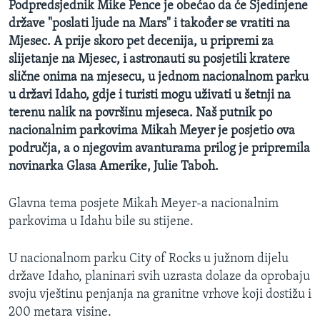
Podpredsjednik Mike Pence je obećao da će Sjedinjene
države "poslati ljude na Mars" i također se vratiti na
Mjesec. A prije skoro pet decenija, u pripremi za
slijetanje na Mjesec, i astronauti su posjetili kratere
slične onima na mjesecu, u jednom nacionalnom parku
u državi Idaho, gdje i turisti mogu uživati u šetnji na
terenu nalik na površinu mjeseca. Naš putnik po
nacionalnim parkovima Mikah Meyer je posjetio ova
područja, a o njegovim avanturama prilog je pripremila
novinarka Glasa Amerike, Julie Taboh.
Glavna tema posjete Mikah Meyer-a nacionalnim
parkovima u Idahu bile su stijene.
U nacionalnom parku City of Rocks u južnom dijelu
države Idaho, planinari svih uzrasta dolaze da oprobaju
svoju vještinu penjanja na granitne vrhove koji dostižu i
200 metara visine.