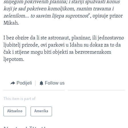
snijegom pokrivenih planina; i stariji spužvasti konus
koji je sad pokriven komoljikom, raznim travama i
zelenilom... to sasvim lijepa suprotnost
", opisuje prizor
Mikah.
I bez obzire da li ste astronaut, planinar, ili jednostavno
ljubitelj prirode, ovi parkovi u Idahu su dokaz za to da
čak i stijene mogu biti objekti sa bezvremenskom
ljepotom.
Podijeli
Follow us
This item is part of
Aktuelno
Amerika