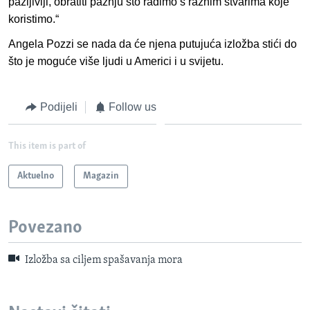
pažljiviji, obratiti pažnju što radimo s raznim stvarima koje
koristimo.“
Angela Pozzi se nada da će njena putujuća izložba stići do
što je moguće više ljudi u Americi i u svijetu.
Podijeli
Follow us
This item is part of
Aktuelno
Magazin
Povezano
Izložba sa ciljem spašavanja mora