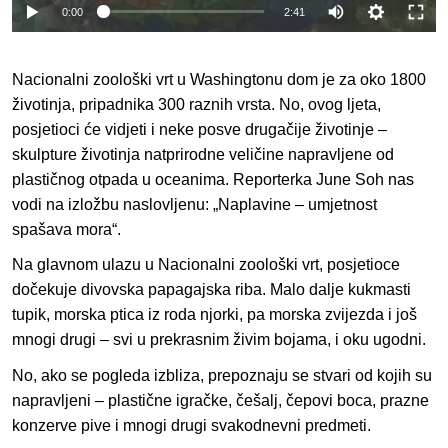
0:00
2:41
MAGAZIN
O GLASU AMERIKE
Nacionalni zoološki vrt u Washingtonu dom je za oko 1800
životinja, pripadnika 300 raznih vrsta. No, ovog ljeta,
Learning English
posjetioci će vidjeti i neke posve drugačije životinje –
skulpture životinja natprirodne veličine napravljene od
PRATITE NAS
plastičnog otpada u oceanima. Reporterka June Soh nas
vodi na izložbu naslovljenu: „Naplavine – umjetnost
spašava mora“.
Jezici
Na glavnom ulazu u Nacionalni zoološki vrt, posjetioce
dočekuje divovska papagajska riba. Malo dalje kukmasti
tupik, morska ptica iz roda njorki, pa morska zvijezda i još
mnogi drugi – svi u prekrasnim živim bojama, i oku ugodni.
No, ako se pogleda izbliza, prepoznaju se stvari od kojih su
napravljeni – plastične igračke, češalj, čepovi boca, prazne
konzerve pive i mnogi drugi svakodnevni predmeti.