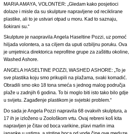
MARIA AMAYA, VOLONTER: „Gledam kako posjetioci
dolaze i misle da su skulpture napravljene od reciklirane
plastike, ali to je ustvari otpad u moru. Kad to saznaju,
šokirani su.“
Skulpture je naopravila Angela Haseltine Pozzi, uz pomoć
hiljada volontera, a sa ciljem da uputi ozbiljnu poruku. Ova
je umjetnica direktorica neprofitne grupe za zaštittu okoline,
Washed Ashore.
ANGELA HASELTINE POZZI, WASHED ASHORE: „To je
sve plastika koju smo prikupili na plažama, svaki komadić.
Obradili smo oko 18 tona smeća s jednog malog područja
plaže u zadnjih 6 godina. To bi moglo biti isto tako bilo gdje
u svijetu. Zagađenje plastikom je svjetski problem.“
Do sada je Angela Pozzi napravila 68 ovakvih skulptura, a
17 ih je izloženo u Zoološkom vrtu. Ovaj rebreni koš kita
napravljen je čitav od boca varikine, plavi marlin ima
japanke u ustima, a stotine boca od vode čine ove meduze.