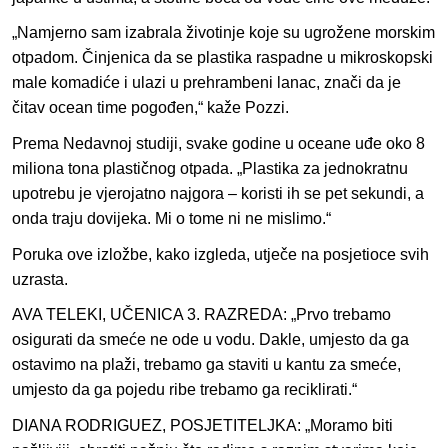
„Namjerno sam izabrala životinje koje su ugrožene morskim
otpadom. Činjenica da se plastika raspadne u mikroskopski
male komadiće i ulazi u prehrambeni lanac, znači da je
čitav ocean time pogođen,“ kaže Pozzi.
Prema Nedavnoj studiji, svake godine u oceane uđe oko 8
miliona tona plastičnog otpada. „Plastika za jednokratnu
upotrebu je vjerojatno najgora – koristi ih se pet sekundi, a
onda traju dovijeka. Mi o tome ni ne mislimo.“
Poruka ove izložbe, kako izgleda, utječe na posjetioce svih
uzrasta.
AVA TELEKI, UČENICA 3. RAZREDA: „Prvo trebamo
osigurati da smeće ne ode u vodu. Dakle, umjesto da ga
ostavimo na plaži, trebamo ga staviti u kantu za smeće,
umjesto da ga pojedu ribe trebamo ga reciklirati.“
DIANA RODRIGUEZ, POSJETITELJKA: „Moramo biti