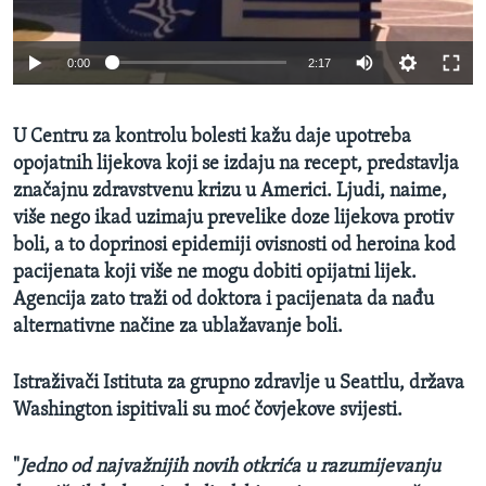
0:00
2:17
U Centru za kontrolu bolesti kažu daje upotreba
opojatnih lijekova koji se izdaju na recept, predstavlja
značajnu zdravstvenu krizu u Americi. Ljudi, naime,
više nego ikad uzimaju prevelike doze lijekova protiv
boli, a to doprinosi epidemiji ovisnosti od heroina kod
pacijenata koji više ne mogu dobiti opijatni lijek.
Agencija zato traži od doktora i pacijenata da nađu
alternativne načine za ublažavanje boli.
Istraživači Istituta za grupno zdravlje u Seattlu, država
Washington ispitivali su moć čovjekove svijesti.
"
Jedno od najvažnijih novih otkrića u razumijevanju