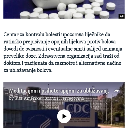
MAGAZIN
O GLASU AMERIKE
Learning English
Centar za kontrolu bolesti upozorava liječnike da
rutinsko prepisivanje opojnih lijekova protiv bolova
PRATITE NAS
dovodi do ovisnosti i eventualne smrti uslijed uzimanja
prevelike doze. Zdravstvena organizacija sad traži od
doktora i pacijenata da razmotre i alternativne načine
za ublažavanje bolova.
Jezici
Meditacijom i psihoterapijom za ublažavanje boli
by
Glas Amerike | Bosna i Hercegovina
No media source currently available