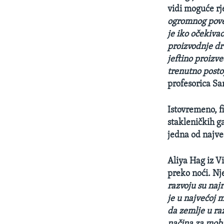
vidi moguće rj
ogromnog pove
je iko očekiva
proizvodnje dr
jeftino proizve
trenutno postoj
profesorica Sar
Istovremeno, f
stakleničkih ga
jedna od najve
Aliya Hag iz Vi
preko noći. Nje
razvoju su naj
je u najvećoj m
da zemlje u ra
načina za mobil