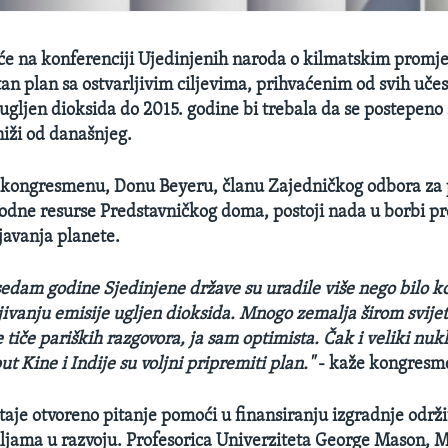
će na konferenciji Ujedinjenih naroda o kilmatskim promj
an plan sa ostvarljivim ciljevima, prihvaćenim od svih uče
 ugljen dioksida do 2015. godine bi trebala da se postepeno
niži od današnjeg.
kongresmenu, Donu Beyeru, članu Zajedničkog odbora za p
odne resurse Predstavničkog doma, postoji nada u borbi pr
javanja planete.
sedam godine Sjedinjene države su uradile
više nego bilo k
ivanju emisije ugljen dioksida. Mnogo zemalja širom svije
 tiče pariških razgovora, ja sam optimista. Čak i veliki nuk
t Kine i Indije su voljni pripremiti plan."
- kaže kongresm
staje otvoreno pitanje pomoći u finansiranju izgradnje održi
ljama u razvoju. Profesorica Univerziteta George Mason, 