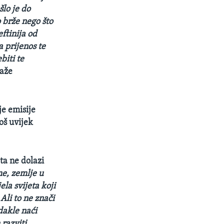
lo je do
 brže nego što
ftinija od
 prijenos te
biti te
kaže
je emisije
oš uvijek
ta ne dolazi
me, zemlje u
la svijeta koji
Ali to ne znači
dakle naći
 razviti