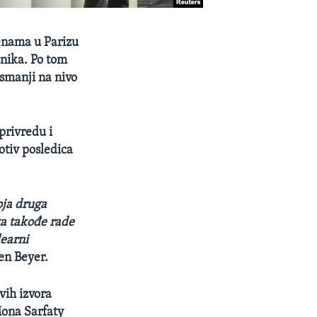
enama u Parizu
snika. Po tom
 smanji na nivo
rivredu i
otiv posledica
oja druga
ta takođe rade
learni
en Beyer.
vih izvora
Mona Sarfaty