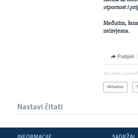
otpornost i pri
Međutim, šansa
neizvjesna.
Podijeli
This item is part of
Aktuelno
Nastavi čitati
INFORMACIJE
SADRŽAJ