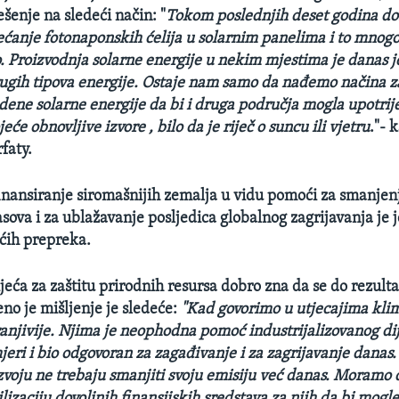
ešenje na sledeći način:
"
Tokom poslednjih deset godina doš
ćanje fotonaponskih ćelija u solarnim panelima
i to mnogo
o. Proizvodnja solarne energije u nekim mjestima je danas je
ugih tipova energije. Ostaje nam samo da nađemo načina za
dene solarne energije da bi i druga područja mogla upotrije
eće obnovljive izvore , bilo da je riječ o suncu ili vjetru
."- 
faty.
inansiranje siromašnijih zemalja u vidu pomoći za smanjen
sova i za ublažavanje posljedica globalnog zagrijavanja je j
ćih prepreka.
jeća za zaštitu prirodnih resursa dobro zna da se do rezulta
no je mišljenje je sledeće:
"Kad govorimo u utjecajima kli
ranjivije. Njima je neophodna pomoć industrijalizovanog dije
jeri i bio odgovoran za zagađivanje i za zagrijavanje danas. 
zvoju ne trebaju smanjiti svoju emisiju već danas. Moramo 
izaciju dovoljnih finansijskih sredstava za njih da bi mogle