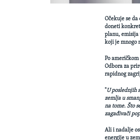
Očekuje se da 
doneti konkret
planu, emisija
koji je mnogo 
Po američkom 
Odbora za prir
rapidnog zagri
"
U poslednjih 
zemlja u smanj
na tome. Što se
zagađivači popu
Ali i nadalje o
energije u zem