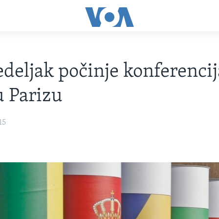
deljak počinje konferencij
u Parizu
15