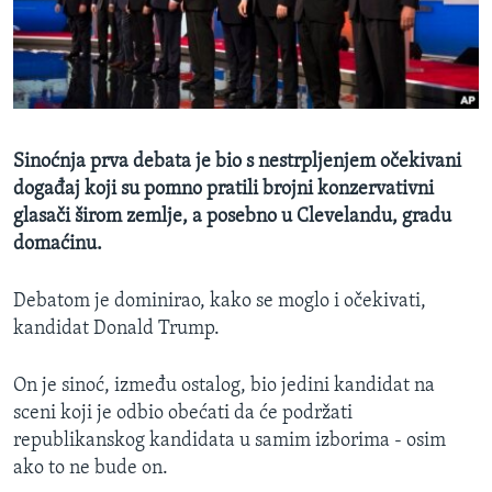
MAGAZIN
O GLASU AMERIKE
Learning English
Sinoćnja prva debata je bio s nestrpljenjem očekivani
PRATITE NAS
događaj koji su pomno pratili brojni konzervativni
glasači širom zemlje, a posebno u Clevelandu, gradu
domaćinu.
Jezici
Debatom je dominirao, kako se moglo i očekivati,
kandidat Donald Trump.
On je sinoć, između ostalog, bio jedini kandidat na
sceni koji je odbio obećati da će podržati
republikanskog kandidata u samim izborima - osim
ako to ne bude on.