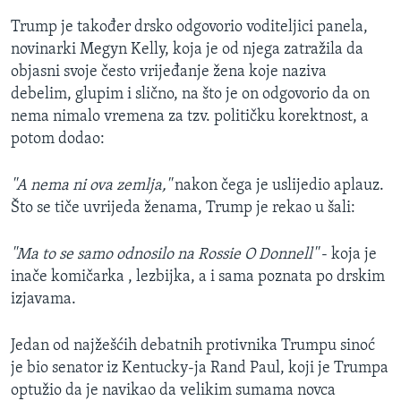
Trump je također drsko odgovorio voditeljici panela,
novinarki Megyn Kelly, koja je od njega zatražila da
objasni svoje često vrijeđanje žena koje naziva
debelim, glupim i slično, na što je on odgovorio da on
nema nimalo vremena za tzv. političku korektnost, a
potom dodao:
''A nema ni ova zemlja,''
nakon čega je uslijedio aplauz.
Što se tiče uvrijeda ženama, Trump je rekao u šali:
''Ma to se samo odnosilo na Rossie O Donnell''
- koja je
inače komičarka , lezbijka, a i sama poznata po drskim
izjavama.
Jedan od najžešćih debatnih protivnika Trumpu sinoć
je bio senator iz Kentucky-ja Rand Paul, koji je Trumpa
optužio da je navikao da velikim sumama novca