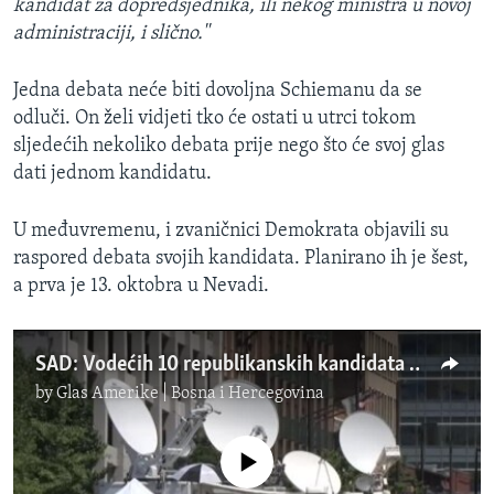
kandidat za dopredsjednika, ili nekog ministra u novoj
administraciji, i slično.''
Jedna debata neće biti dovoljna Schiemanu da se
odluči. On želi vidjeti tko će ostati u utrci tokom
sljedećih nekoliko debata prije nego što će svoj glas
dati jednom kandidatu.
U međuvremenu, i zvaničnici Demokrata objavili su
raspored debata svojih kandidata. Planirano ih je šest,
a prva je 13. oktobra u Nevadi.
SAD: Vodećih 10 republikanskih kandidata za predsjednika održalo prvu debatu
by
Glas Amerike | Bosna i Hercegovina
No media source currently available