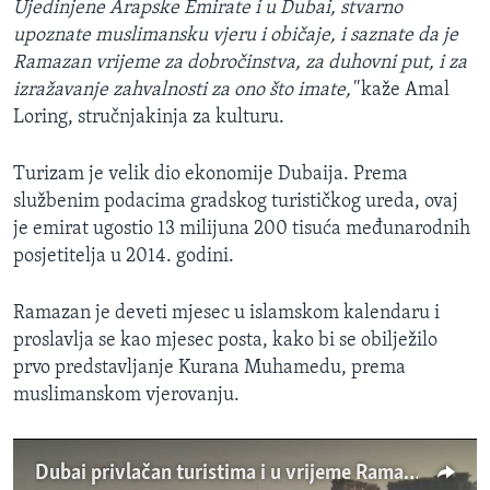
Ujedinjene Arapske Emirate i u Dubai, stvarno
upoznate muslimansku vjeru i običaje, i saznate da je
Ramazan vrijeme za dobročinstva, za duhovni put, i za
izražavanje zahvalnosti za ono što imate,''
kaže Amal
Loring, stručnjakinja za kulturu.
Turizam je velik dio ekonomije Dubaija. Prema
službenim podacima gradskog turističkog ureda, ovaj
je emirat ugostio 13 milijuna 200 tisuća međunarodnih
posjetitelja u 2014. godini.
Ramazan je deveti mjesec u islamskom kalendaru i
proslavlja se kao mjesec posta, kako bi se obilježilo
prvo predstavljanje Kurana Muhamedu, prema
muslimanskom vjerovanju.
Dubai privlačan turistima i u vrijeme Ramazana