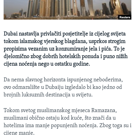
MAGAZIN
O GLASU AMERIKE
Learning English
Dubai nastavlja privlačiti posjetitelje iz cijelog svijeta
tokom islamskog vjerskog blagdana, usprkos strogim
PRATITE NAS
propisima vezanim uz konzumiranje jela i pića. To je
djelomično zbog dobrih hotelskih ponuda i puno nižih
cijena noćenja nego u ostatku godine.
Jezici
Da nema slavnog horizonta ispunjenog neboderima,
ovo odmaralište u Dubaiju izgledalo bi kao jedno od
brojnih luksuznih destinacija u svijetu.
Tokom svetog muslimanskog mjeseca Ramazana,
muslimani obično ostaju kod kuće, što znači da u
hotelima ima manje popunjenih noćenja. Zbog toga su i
cijene manje.