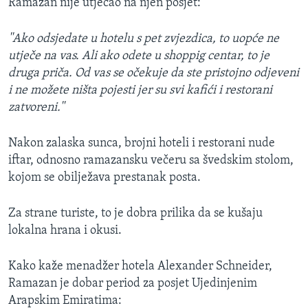
Ramazan nije utjecao na njen posjet:
''Ako odsjedate u hotelu s pet zvjezdica, to uopće ne
utječe na vas. Ali ako odete u shoppig centar, to je
druga priča. Od vas se očekuje da ste pristojno odjeveni
i ne možete ništa pojesti jer su svi kafići i restorani
zatvoreni.''
Nakon zalaska sunca, brojni hoteli i restorani nude
iftar, odnosno ramazansku večeru sa švedskim stolom,
kojom se obilježava prestanak posta.
Za strane turiste, to je dobra prilika da se kušaju
lokalna hrana i okusi.
Kako kaže menadžer hotela Alexander Schneider,
Ramazan je dobar period za posjet Ujedinjenim
Arapskim Emiratima: