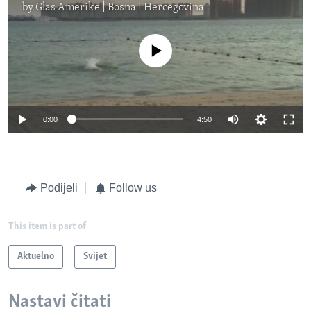
by
Glas Amerike | Bosna i Hercegovina
No media source currently available
0:00
4:50
Podijeli
Follow us
This item is part of
Aktuelno
Svijet
Nastavi čitati