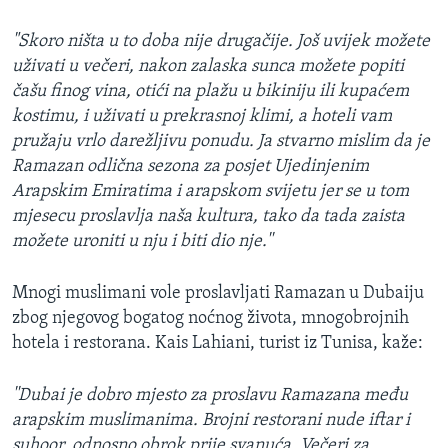
"Skoro ništa u to doba nije drugačije. Još uvijek možete
uživati u večeri, nakon zalaska sunca možete popiti
čašu finog vina, otići na plažu u bikiniju ili kupaćem
kostimu, i uživati u prekrasnoj klimi, a hoteli vam
pružaju vrlo darežljivu ponudu. Ja stvarno mislim da je
Ramazan odlična sezona za posjet Ujedinjenim
Arapskim Emiratima i arapskom svijetu jer se u tom
mjesecu proslavlja naša kultura, tako da tada zaista
možete uroniti u nju i biti dio nje.''
Mnogi muslimani vole proslavljati Ramazan u Dubaiju
zbog njegovog bogatog noćnog života, mnogobrojnih
hotela i restorana. Kais Lahiani, turist iz Tunisa, kaže:
''Dubai je dobro mjesto za proslavu Ramazana među
arapskim muslimanima. Brojni restorani nude iftar i
suhoor, odnosno obrok prije svanuća. Večeri za