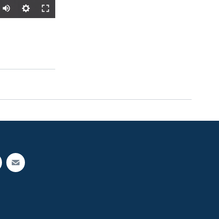
SHARE
px
width