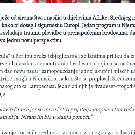
ježe od siromaštva i nasilja u dijelovima Afrike, Srednjeg is
te kako bi dosegli sigurnost u Europi. Jedan program u Nj
da svladaju traumu plovidbe u prenapućenim brodovima, da
vu jednu novu perspektivu.
ucula'' u Berlinu pruža izbjeglicama i azilantima priliku da i
rvenih dasaka s demontiranih brodova na kojima su nedavn
m dao novu nadu i samopouzdanje jednoj skupini mladih us
 Afrike i stigli u Njemačku, nakon što su preplovili Sredoz
janskog otoka Lampedusa. Jedan od njih je dvadeset-trogodi
ja:
aviti čamce jer su mi se četiri prijatelja utopila u tim vod
nam ni ja. Nisam im bio u stanju pomoći.''
ivanje korisnih predmeta iz čamca iz kojeg su ga prihvatili 