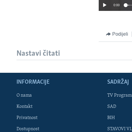
0:00
Podijeli
Nastavi čitati
INFORMACIJE
SADRŽAJ
Learning English
O nama
TV Program
Kontakt
SAD
PRATITE NAS
Privatnost
BIH
Dostupnost
STAVOVI V