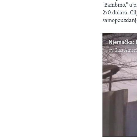
''Bambino,'' u 
270 dolara. Cil
samopouzdanje,
by
Glas Ameri