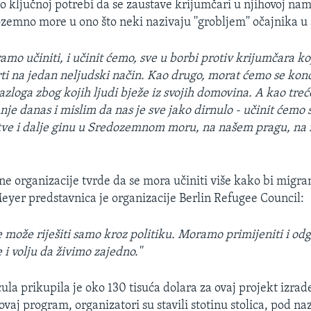
 o ključnoj potrebi da se zaustave krijumčari u njihovoj nam
zemno more u ono što neki nazivaju ''grobljem'' očajnika u 
amo učiniti, i učinit ćemo, sve u borbi protiv krijumčara koj
rti na jedan neljudski način. Kao drugo, morat ćemo se konc
azloga zbog kojih ljudi bježe iz svojih domovina. A kao treće
nje danas i mislim da nas je sve jako dirnulo - učinit ćemo 
žrtve i dalje ginu u Sredozemnom moru, na našem pragu, na 
e organizacije tvrde da se mora učiniti više kako bi migran
eyer predstavnica je organizacije Berlin Refugee Council:
ne može riješiti samo kroz politiku. Moramo primijeniti i od
 i volju da živimo zajedno.''
cula prikupila je oko 130 tisuća dolara za ovaj projekt izra
ovaj program, organizatori su stavili stotinu stolica, pod n