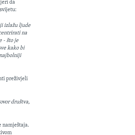
jeri da
svijetu:
i izlažu ljude
entrirati na
 - što je
sve kako bi
najbolniji
ti preživjeli
govor društva,
de namještaja.
azivom