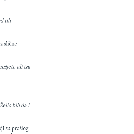
d tih
z slične
rijeti, ali iza
Želio bih da i
ji su prošlog