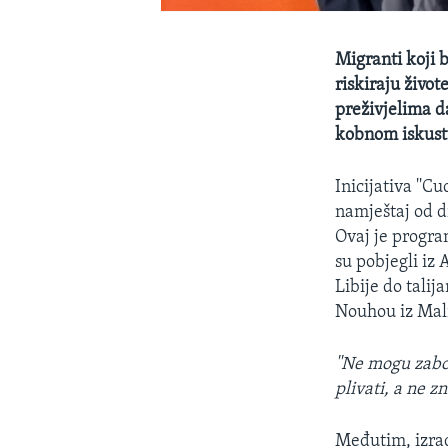
Migranti koji b
riskiraju živo
preživjelima 
kobnom iskust
Inicijativa ''C
namještaj od d
Ovaj je progra
su pobjegli iz
Libije do tali
Nouhou iz Mali
''Ne mogu zabor
plivati, a ne z
Međutim, izrađ