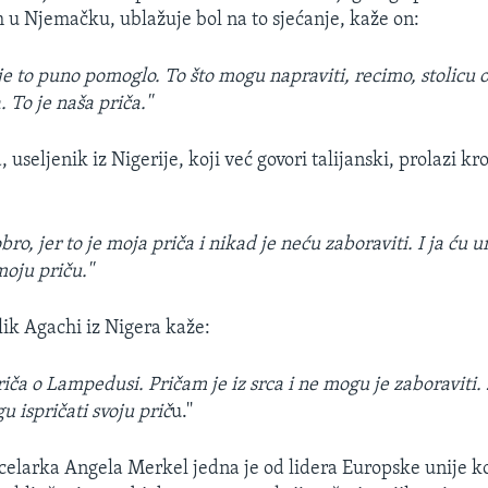
om u Njemačku, ublažuje bol na to sjećanje, kaže on:
je to puno pomoglo. To što mogu napraviti, recimo, stolicu o
To je naša priča.''
seljenik iz Nigerije, koji već govori talijanski, prolazi kro
ro, jer to je moja priča i nikad je neću zaboraviti. I ja ću um
oju priču.''
ik Agachi iz Nigera kaže:
riča o Lampedusi. Pričam je iz srca i ne mogu je zaboraviti. 
u ispričati svoju prič
u.''
larka Angela Merkel jedna je od lidera Europske unije ko