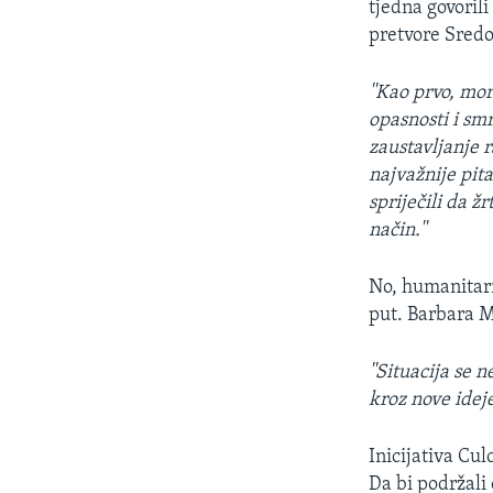
tjedna govorili
pretvore Sredo
''Kao prvo, mor
opasnosti i sm
zaustavljanje r
najvažnije pita
spriječili da 
način.''
No, humanitarn
put. Barbara M
''Situacija se 
kroz nove ideje
Inicijativa Cul
Da bi podržali 