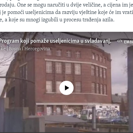
prodaju. One se mogu naručiti u dvije veličine, a cijena im j
j je pomoći useljenicima da razviju vještine koje će im vrati
 a koje su mnogi izgubili u procesu traženja azila.
Njemačka: Program koji pomaže useljenicima u svladavanju traume
EMB
ke | Bosna i Hercegovina
No media source currently available