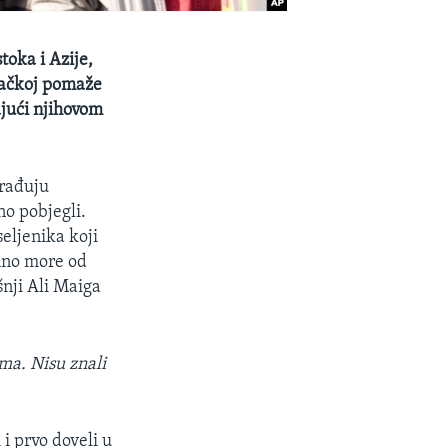
toka i Azije,
emačkoj pomaže
jući njihovom
zrađuju
o pobjegli.
eljenika koji
emno more od
šnji Ali Maiga
ama. Nisu znali
i prvo doveli u