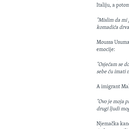
Italiju, a pot
''Mislim da mi 
komadića drva. 
Moussa Usuma, u
emocije:
''Osjećam se dob
sebe ću imati m
A imigrant Mal
''Ovo je moja p
drugi ljudi mog
Njemačka kance