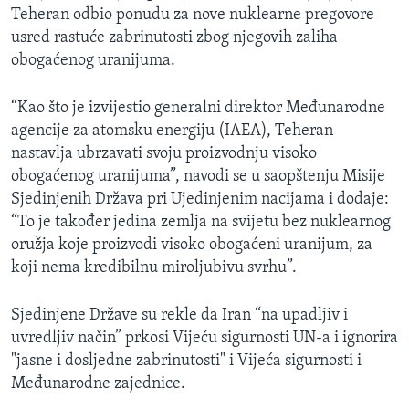
Teheran odbio ponudu za nove nuklearne pregovore
usred rastuće zabrinutosti zbog njegovih zaliha
obogaćenog uranijuma.
“Kao što je izvijestio generalni direktor Međunarodne
agencije za atomsku energiju (IAEA), Teheran
nastavlja ubrzavati svoju proizvodnju visoko
obogaćenog uranijuma”, navodi se u saopštenju Misije
Sjedinjenih Država pri Ujedinjenim nacijama i dodaje:
“To je također jedina zemlja na svijetu bez nuklearnog
oružja koje proizvodi visoko obogaćeni uranijum, za
koji nema kredibilnu miroljubivu svrhu”.
Sjedinjene Države su rekle da Iran “na upadljiv i
uvredljiv način” prkosi Vijeću sigurnosti UN-a i ignorira
"jasne i dosljedne zabrinutosti" i Vijeća sigurnosti i
Međunarodne zajednice.