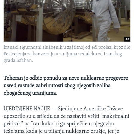
MAGAZIN
O GLASU AMERIKE
Learning English
Iranski sigurnosni službenik u zaštitnoj odjeći prolazi kroz dio
PRATITE NAS
Postrojenja za konverziju uranijuma nedaleko od iranskog
grada Isfahan.
Jezici
Teheran je odbio ponudu za nove nuklearne pregovore
usred rastuće zabrinutosti zbog njegovih zaliha
obogaćenog uranijuma.
UJEDINJENE NACIJE —
Sjedinjene Američke Države
upozorile su u srijedu da će nastaviti vršiti "maksimalni
pritisak" na Iran kako bi ga spriječile u njegovim
težnjama kada je u pitanju nuklearno oružje, jer je