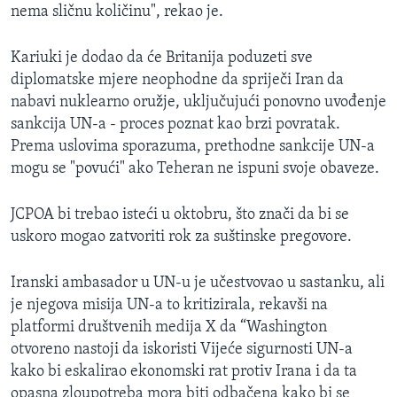
nema sličnu količinu", rekao je.
Kariuki je dodao da će Britanija poduzeti sve
diplomatske mjere neophodne da spriječi Iran da
nabavi nuklearno oružje, uključujući ponovno uvođenje
sankcija UN-a - proces poznat kao brzi povratak.
Prema uslovima sporazuma, prethodne sankcije UN-a
mogu se "povući" ako Teheran ne ispuni svoje obaveze.
JCPOA bi trebao isteći u oktobru, što znači da bi se
uskoro mogao zatvoriti rok za suštinske pregovore.
Iranski ambasador u UN-u je učestvovao u sastanku, ali
je njegova misija UN-a to kritizirala, rekavši na
platformi društvenih medija X da “Washington
otvoreno nastoji da iskoristi Vijeće sigurnosti UN-a
kako bi eskalirao ekonomski rat protiv Irana i da ta
opasna zloupotreba mora biti odbačena kako bi se