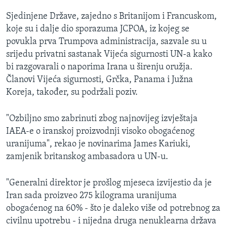
Sjedinjene Države, zajedno s Britanijom i Francuskom,
koje su i dalje dio sporazuma JCPOA, iz kojeg se
povukla prva Trumpova administracija, sazvale su u
srijedu privatni sastanak Vijeća sigurnosti UN-a kako
bi razgovarali o naporima Irana u širenju oružja.
Članovi Vijeća sigurnosti, Grčka, Panama i Južna
Koreja, također, su podržali poziv.
"Ozbiljno smo zabrinuti zbog najnovijeg izvještaja
IAEA-e o iranskoj proizvodnji visoko obogaćenog
uranijuma", rekao je novinarima James Kariuki,
zamjenik britanskog ambasadora u UN-u.
"Generalni direktor je prošlog mjeseca izvijestio da je
Iran sada proizveo 275 kilograma uranijuma
obogaćenog na 60% - što je daleko više od potrebnog za
civilnu upotrebu - i nijedna druga nenuklearna država