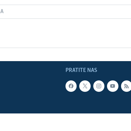
JA
PRATITE NAS
LADE SAD
Sva prava zadržana. Glas