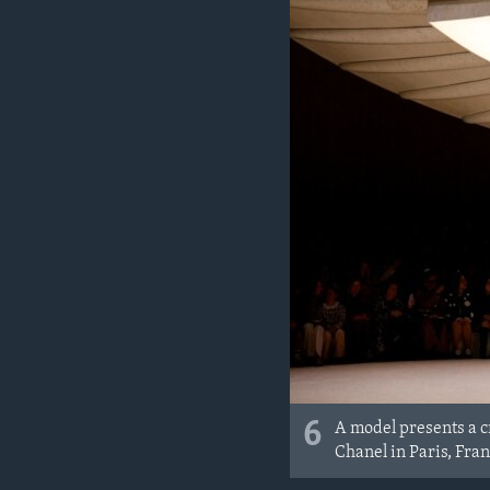
6
A model presents a c
Chanel in Paris, Fran