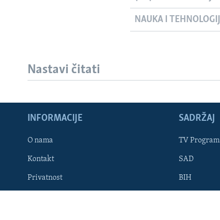
NAUKA I TEHNOLOGI
Nastavi čitati
Learning English
INFORMACIJE
SADRŽAJ
PRATITE NAS
O nama
TV Program
Kontakt
SAD
Jezici
Privatnost
BIH
Dostupnost
STAVOVI V